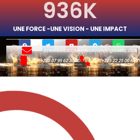
1,192
K
UNE FORCE -UNE VISION - UNE IMPACT
STRATÉGIESCOMMUNICATIONS7@GMAIL.COM
+225 07 95 62 30 00
+225 22 25 00 68 7