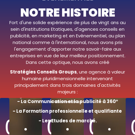
but d'atteindre nos objectifs. Nos champs d'actions
NOTRE HISTOIRE
spécifiques :
La communication stratégique
Fort d'une solide expérience de plus de vingt ans au
La communication visuelle
sein d'institutions Etatiques, d'agences conseils en
La communication audiovisuelle
publicité, en marketing et en Evènementiel, au plan
La communication digitale
L'Édition
national comme à l'international, nous avons pris
L'affichage
l'engagement d'apporter notre savoir-faire aux
L'Evènementiel
entreprises en vue de leur meilleur positionnement.
Qu’elle soit l’ élaboration d’une communication
Dans cette optique, nous avons créé
corporate, institutionnelle, politique, visuelle,
Stratégies Conseils Groups
, une agence à valeur
publicitaire, évènementielle, de crise, de média
humaine pluridimensionnelle intervenant
training, une communication médias et
publicitaire, de marketing digital, nous travaillons
principalement dans trois domaines d'activités
avec l’art que nous maitrisons. Parce que
majeurs :
l’histoire de nos clients est unique, nos stratégies
- La Communication et la publicité à 360°
se doivent de l’être.
- La Formation professionnelle et qualifiante
00
00
00
- Les Etudes de marché.