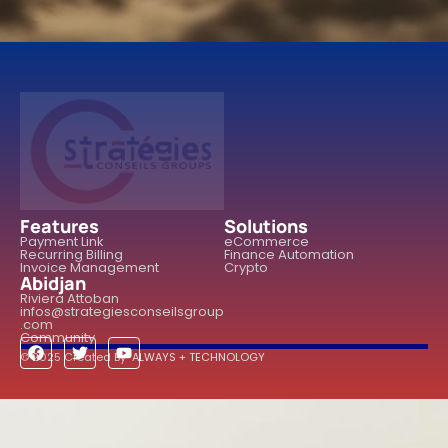
Features
Solutions
Payment Link
eCommerce
Recurring Billing
Finance Automation
Invoice Management
Crypto
Abidjan
Riviera Attoban
infos@strategiesconseilsgroup
.com
Community
© 2025 Created By
ALWAYS + TECHNOLOGY