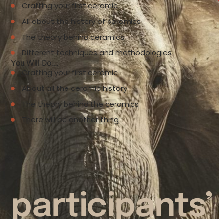
Crafting your first ceramic
All about the history of ceramics
The theory behind ceramics
Different techniques and methodologies
You Will Do...
Crafting your first ceramic
About all the ceramic history
The theory behind the ceramics
There will be another thing
participants’